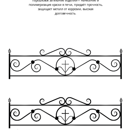
Порошковое запекание изделий— нанесение и
полимеризация краски в печи, придаёт прочность,
защищает металл от коррозии, высокая
долговечность.